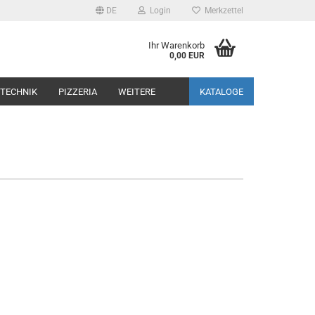
DE
Login
Merkzettel
Ihr Warenkorb
0,00 EUR
TECHNIK
PIZZERIA
WEITERE
KATALOGE