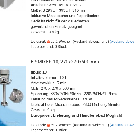
Anschlusswert: 150 W / 230 V
Maße: B 295 x T 395 x H 315 mm
Inklusive Messbecher und Eisportioniere
Gerät ist nicht für den dauerhaften
gewerblichen Einsatz geeignet.
Gewicht: 10,6 kg
Lieferzeit:
ca.2 Wochen (Ausland abweichend)
(Ausland abwe
Lagerbestand: 0 Stück
EISMIXER 10, 270x270x600 mm
tipus: 10
Inhaltsvolumen: 10 l
Arbeitszyklus: 5 min
Maß: 270 x 270 x 600 mm
Spannung: 380V/50Hz/3fázis; 220V/50Hz/1 Phase
Leistung des Mixerantriebes: 370W
Drehzahl des Mixerantriebes: 2800 Drehung/Minuten
Gewicht: 9 kg
Europaweit
Lieferung und Händlerrabatt Möglich!
Lieferzeit:
ca.2 Wochen (Ausland abweichend)
(Ausland abwe
Lagerbestand: 0 Stück