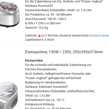
für die Zubereitung von Eis, Sorbets und “Frozen Joghurt”
Gehäuse Kunststoff
herausnehmbarer Eisbehälter, Inhalt: ca. 1,4 Liter
Eis-Produktion ca. 45 - 60 Minuten
Anschlusswert: 180 W / 230 V
B 395 x T 290 x H 280 mm
Gewicht: 13,2 kg
Lieferzeit:
ca.2 Wochen (Ausland abweichend)
(Ausland abwe
Lagerbestand: 0 Stück
Eismaschine, 150W / 230V, 295x395x315mm
Eismaschine
Für die schnelle und individuelle Zubereitung von
frischen Eisvariationen.
Auch Sorbets, halbgefrorefrorene Desserts oder
"Frozen Joghurt" gelingen bei einfachster
Bedienung im Handumdrehen.
Gehäuse: Edelstahl, Kunststoff
Herausnehmbarer Eisbehälter, antihaftbeschichtet,
Inhalt: ca. 1,4 Liter
Gefrierbereich: bis ca. -35 °C
Kompressor-Kühlung
Eis-Produktion: ca. 30-60 Minuten