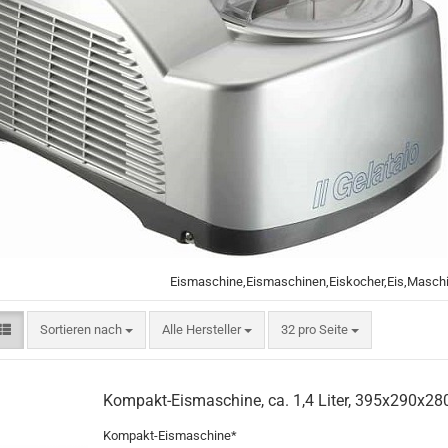
Eismaschine,Eismaschinen,Eiskocher,Eis,Masch
Sortieren nach
pro Seite
Sortieren nach
Alle Hersteller
32 pro Seite
Kompakt-Eismaschine, ca. 1,4 Liter, 395x290x
Kompakt-Eismaschine*