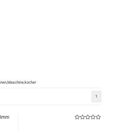
inen,Maschine,kocher
1
280mm