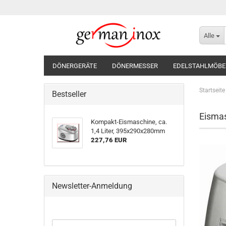
Alle
DÖNERGERÄTE
DÖNERMESSER
EDELSTAHLMÖBE
Startseite
Bestseller
Eisma
Kompakt-Eismaschine, ca.
1,4 Liter, 395x290x280mm
227,76 EUR
Newsletter-Anmeldung
WEITER