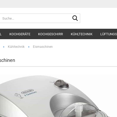
Suche...
L
KOCHGERÄTE
KOCHGESCHIRR
KÜHLTECHNIK
LÜFTUNGS
»
»
Kühltechnik
Eismaschinen
schinen