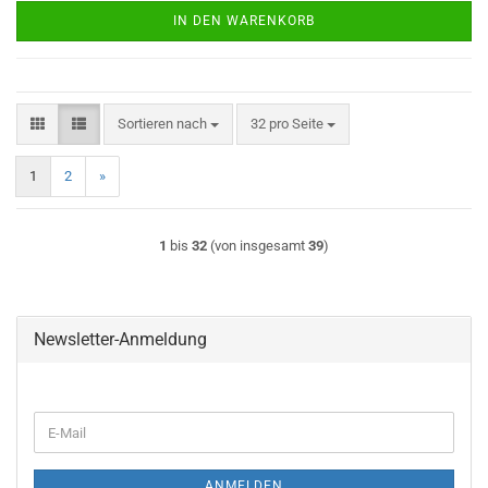
IN DEN WARENKORB
Sortieren nach
pro Seite
Sortieren nach
32 pro Seite
1
2
»
1
bis
32
(von insgesamt
39
)
Newsletter-Anmeldung
WEITER
E-
ZUR
Mail
NEWSLETTER-
ANMELDUNG
ANMELDEN