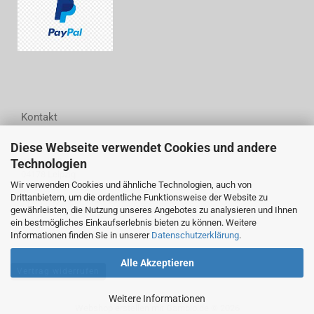
Kontakt
Diese Webseite verwendet Cookies und andere
Woodwell GmbH
Technologien
Wittestraße 6
04178 Leipzig
Wir verwenden Cookies und ähnliche Technologien, auch von
Drittanbietern, um die ordentliche Funktionsweise der Website zu
Tel.: (+49) 0341 44 24 94 54
gewährleisten, die Nutzung unseres Angebotes zu analysieren und Ihnen
Fax: (+49) 0341 44 24 94 55
ein bestmögliches Einkaufserlebnis bieten zu können. Weitere
E-Mail: info@woodwell.de
Informationen finden Sie in unserer
Datenschutzerklärung
.
Alle Akzeptieren
Vertrag widerrufen
Weitere Informationen
Webshop erstellen
mit Gambio.de © 2026