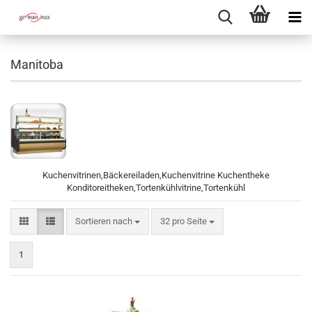
Manitoba
Kuchenvitrinen,Bäckereiladen,Kuchenvitrine Kuchentheke
Konditoreitheken,Tortenkühlvitrine,Tortenkühl
Sortieren nach
pro Seite
Sortieren nach
32 pro Seite
1