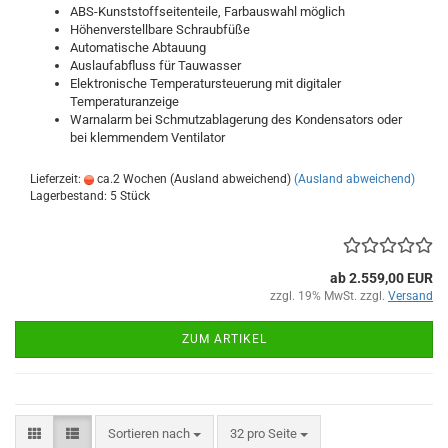
ABS-Kunststoffseitenteile, Farbauswahl möglich
Höhenverstellbare Schraubfüße
Automatische Abtauung
Auslaufabfluss für Tauwasser
Elektronische Temperatursteuerung mit digitaler
Temperaturanzeige
Warnalarm bei Schmutzablagerung des Kondensators oder
bei klemmendem Ventilator
Lieferzeit:
ca.2 Wochen (Ausland abweichend)
(Ausland abweichend)
Lagerbestand: 5 Stück
ab 2.559,00 EUR
zzgl. 19% MwSt. zzgl.
Versand
ZUM ARTIKEL
Sortieren nach
pro Seite
Sortieren nach
32 pro Seite