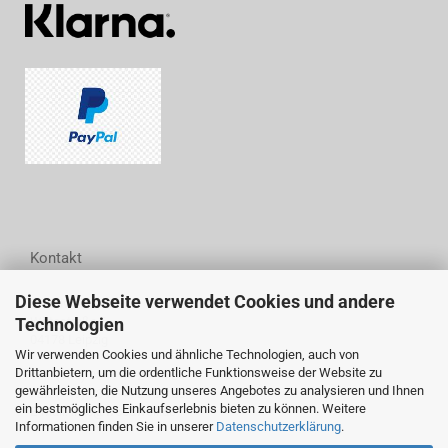
Kontakt
Diese Webseite verwendet Cookies und andere
Woodwell GmbH
Technologien
Wittestraße 6
04178 Leipzig
Wir verwenden Cookies und ähnliche Technologien, auch von
Drittanbietern, um die ordentliche Funktionsweise der Website zu
Tel.: (+49) 0341 44 24 94 54
gewährleisten, die Nutzung unseres Angebotes zu analysieren und Ihnen
Fax: (+49) 0341 44 24 94 55
ein bestmögliches Einkaufserlebnis bieten zu können. Weitere
E-Mail: info@woodwell.de
Informationen finden Sie in unserer
Datenschutzerklärung
.