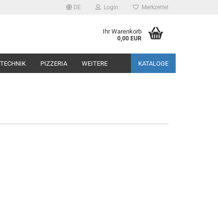
DE
Login
Merkzettel
Ihr Warenkorb
0,00 EUR
TECHNIK
PIZZERIA
WEITERE
KATALOGE