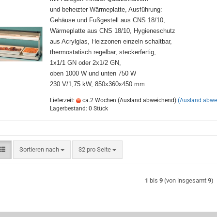
und beheizter Wärmeplatte, Ausführung:
Gehäuse und Fußgestell aus CNS 18/10,
Wärmeplatte aus CNS 18/10, Hygieneschutz
aus Acrylglas, Heizzonen einzeln schaltbar,
thermostatisch regelbar, steckerfertig,
1x1/1 GN oder 2x1/2 GN,
oben 1000 W und unten 750 W
230 V/1,75 kW, 850x360x450 mm
Lieferzeit:
ca.2 Wochen (Ausland abweichend)
(Ausland abwe
Lagerbestand: 0 Stück
Sortieren nach
pro Seite
Sortieren nach
32 pro Seite
1
bis
9
(von insgesamt
9
)