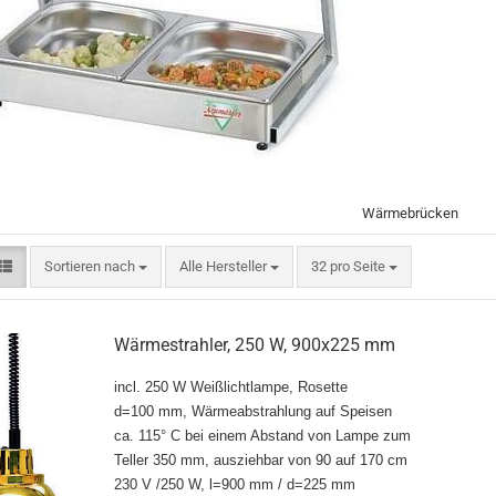
Wärmebrücken
Sortieren nach
pro Seite
Sortieren nach
Alle Hersteller
32 pro Seite
Wärmestrahler, 250 W, 900x225 mm
incl. 250 W Weißlichtlampe, Rosette
d=100 mm, Wärmeabstrahlung auf Speisen
ca. 115° C bei einem Abstand von Lampe zum
Teller 350 mm, ausziehbar von 90 auf 170 cm
230 V /250 W, l=900 mm / d=225 mm