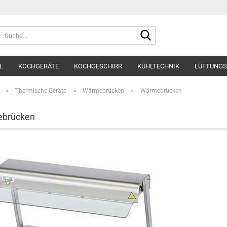
Suche...
L
KOCHGERÄTE
KOCHGESCHIRR
KÜHLTECHNIK
LÜFTUNGS
»
»
»
Thermische Geräte
Wärmebrücken
Wärmebrücken
brücken