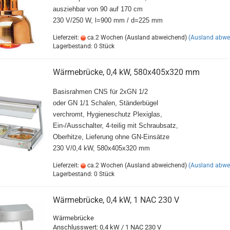
ausziehbar von 90 auf 170 cm
230 V/250 W, l=900 mm / d=225 mm
Lieferzeit:
ca.2 Wochen (Ausland abweichend)
(Ausland abwe
Lagerbestand: 0 Stück
Wärmebrücke, 0,4 kW, 580x405x320 mm
Basisrahmen CNS für 2xGN 1/2
oder GN 1/1 Schalen, Ständerbügel
verchromt, Hygieneschutz Plexiglas,
Ein-/Ausschalter, 4-teilig mit Schraubsatz,
Oberhitze, Lieferung ohne GN-Einsätze
230 V/0,4 kW, 580x405x320 mm
Lieferzeit:
ca.2 Wochen (Ausland abweichend)
(Ausland abwe
Lagerbestand: 0 Stück
Wärmebrücke, 0,4 kW, 1 NAC 230 V
Wärmebrücke
Anschlusswert: 0,4 kW / 1 NAC 230 V