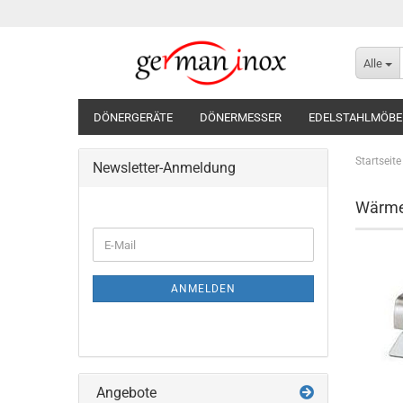
Alle
DÖNERGERÄTE
DÖNERMESSER
EDELSTAHLMÖBE
Startseite
Newsletter-Anmeldung
Wärme
WEITER
E-
ZUR
Mail
NEWSLETTER-
ANMELDUNG
ANMELDEN
Angebote