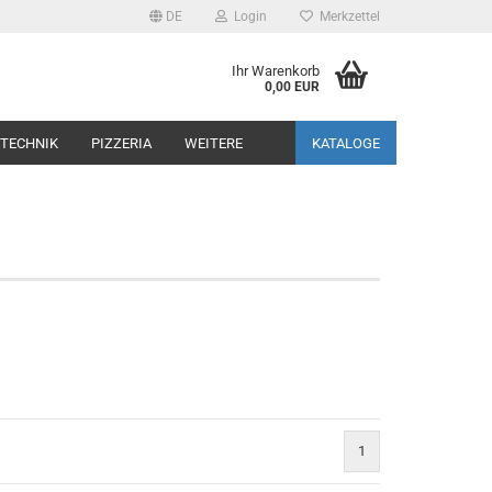
DE
Login
Merkzettel
Ihr Warenkorb
0,00 EUR
TECHNIK
PIZZERIA
WEITERE
KATALOGE
1