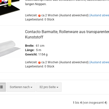
langen Noppen.
Lieferzeit:
ca.2 Wochen (Ausland abweichend)
(Ausland abwe
Lagerbestand: 0 Stück
Contacto Barmatte, Rollenware aus transparente
Kunststoff
Breite:
61 cm
Länge:
5 m
Gewicht:
1154 g
Lieferzeit:
ca.2 Wochen (Ausland abweichend)
(Ausland abwe
Lagerbestand: 0 Stück
Sortieren nach
pro Seite
Sortieren nach
32 pro Seite
1
bis
4
(von insgesamt
4
)