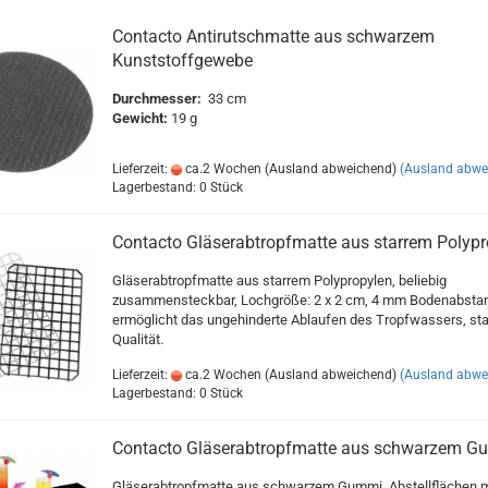
Contacto Antirutschmatte aus schwarzem
Kunststoffgewebe
Durchmesser:
33 cm
Gewicht:
19 g
Lieferzeit:
ca.2 Wochen (Ausland abweichend)
(Ausland abwe
Lagerbestand: 0 Stück
Contacto Gläserabtropfmatte aus starrem Polypr
Gläserabtropfmatte aus starrem Polypropylen, beliebig
zusammensteckbar, Lochgröße: 2 x 2 cm, 4 mm Bodenabsta
ermöglicht das ungehinderte Ablaufen des Tropfwassers, sta
Qualität.
Lieferzeit:
ca.2 Wochen (Ausland abweichend)
(Ausland abwe
Lagerbestand: 0 Stück
Contacto Gläserabtropfmatte aus schwarzem G
Gläserabtropfmatte aus schwarzem Gummi, Abstellflächen m