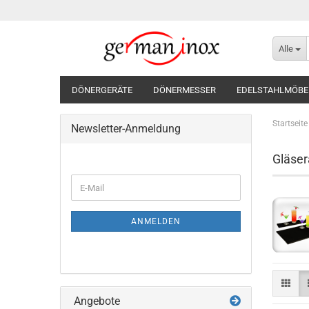
Alle
DÖNERGERÄTE
DÖNERMESSER
EDELSTAHLMÖBE
Startseite
Newsletter-Anmeldung
Gläser
WEITER
E-
ZUR
Mail
NEWSLETTER-
ANMELDUNG
ANMELDEN
Angebote