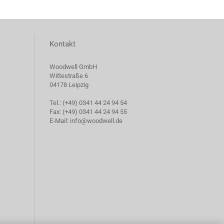
Kontakt
Woodwell GmbH
Wittestraße 6
04178 Leipzig
Tel.: (+49) 0341 44 24 94 54
Fax: (+49) 0341 44 24 94 55
E-Mail: info@woodwell.de