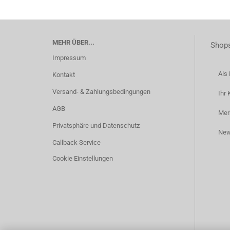
MEHR ÜBER...
Shops
Impressum
Als 
Kontakt
Versand- & Zahlungsbedingungen
Ihr 
AGB
Mer
Privatsphäre und Datenschutz
New
Callback Service
Cookie Einstellungen