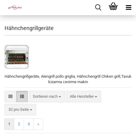
Hähnchengrillgeräte
Hähnchengrillgeräte, Alengrill pollo griglia, Hähnchengrill Chiken grill,Tavuk
kizarma cevirme makin
Sortieren nach
Sortieren nach
Alle Hersteller
pro Seite
32 pro Seite
1
2
3
»