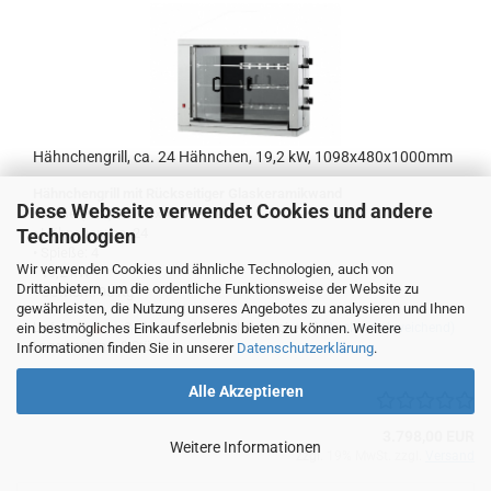
Hähnchengrill, ca. 24 Hähnchen, 19,2 kW, 1098x480x1000mm
Hähnchengrill mit Rückseitiger Glaskeramikwand
Diese Webseite verwendet Cookies und andere
• Maße (mm): 1098 x 480 x 1000
Technologien
• Hähnchen: ca. 24
• Spieße: 4
Wir verwenden Cookies und ähnliche Technologien, auch von
• 19,2 kW
Drittanbietern, um die ordentliche Funktionsweise der Website zu
• Gewicht: 95 Kg
gewährleisten, die Nutzung unseres Angebotes zu analysieren und Ihnen
ein bestmögliches Einkaufserlebnis bieten zu können. Weitere
Lieferzeit:
ca.2 Wochen (Ausland abweichend)
(Ausland abweichend)
Lagerbestand: 0 Stück
Informationen finden Sie in unserer
Datenschutzerklärung
.
Alle Akzeptieren
3.798,00 EUR
Weitere Informationen
zzgl. 19% MwSt. zzgl.
Versand