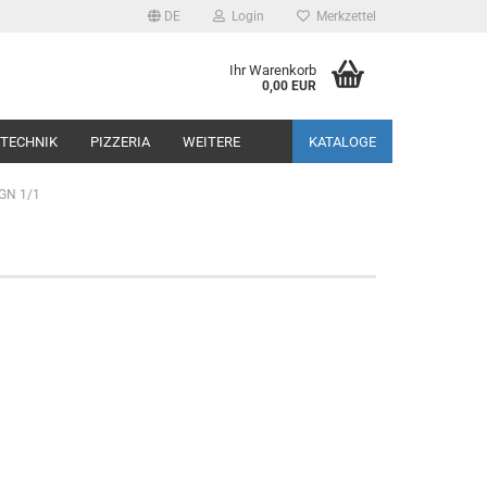
DE
Login
Merkzettel
Ihr Warenkorb
0,00 EUR
TECHNIK
PIZZERIA
WEITERE
KATALOGE
 GN 1/1