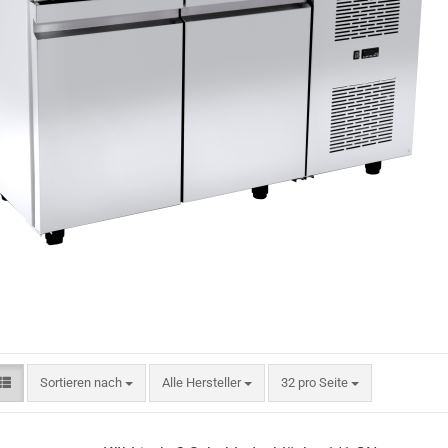
Sortieren nach
pro Seite
Sortieren nach
Alle Hersteller
32 pro Seite