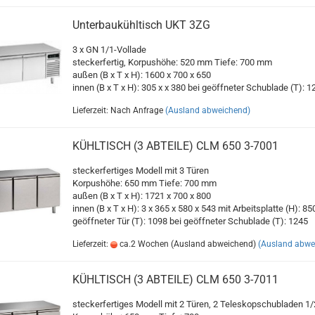
Unterbaukühltisch UKT 3ZG
3 x GN 1/1-Vollade
steckerfertig, Korpushöhe: 520 mm Tiefe: 700 mm
außen (B x T x H): 1600 x 700 x 650
innen (B x T x H): 305 x x 380 bei geöffneter Schublade (T): 1
Lieferzeit: Nach Anfrage
(Ausland abweichend)
KÜHLTISCH (3 ABTEILE) CLM 650 3-7001
steckerfertiges Modell mit 3 Türen
Korpushöhe: 650 mm Tiefe: 700 mm
außen (B x T x H): 1721 x 700 x 800
innen (B x T x H): 3 x 365 x 580 x 543 mit Arbeitsplatte (H): 85
geöffneter Tür (T): 1098 bei geöffneter Schublade (T): 1245
Lieferzeit:
ca.2 Wochen (Ausland abweichend)
(Ausland abwe
KÜHLTISCH (3 ABTEILE) CLM 650 3-7011
steckerfertiges Modell mit 2 Türen, 2 Teleskopschubladen 1/