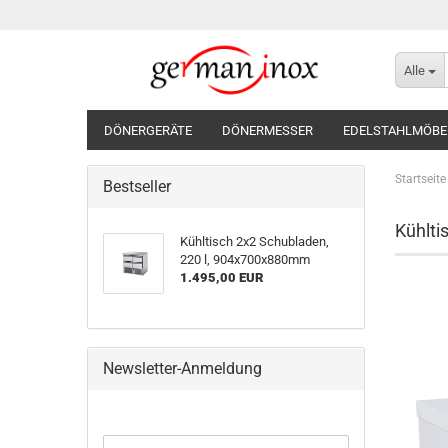
Alle
DÖNERGERÄTE
DÖNERMESSER
EDELSTAHLMÖBE
Startseite
Bestseller
Kühlti
Kühltisch 2x2 Schubladen,
220 l, 904x700x880mm
1.495,00 EUR
Newsletter-Anmeldung
WEITER