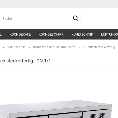
Suche...
L
KOCHGERÄTE
KOCHGESCHIRR
KÜHLTECHNIK
LÜFTUNGS
»
»
»
Kühltechnik
Kühltische und Tiefkühltische
Kühltisch steckerfertig -
sch steckerfertig - GN 1/1