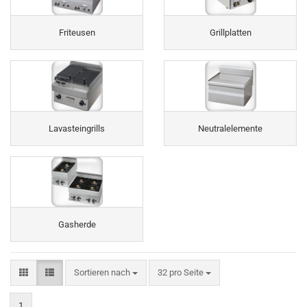
Friteusen
Grillplatten
Lavasteingrills
Neutralelemente
Gasherde
Sortieren nach
pro Seite
Sortieren nach
32 pro Seite
1