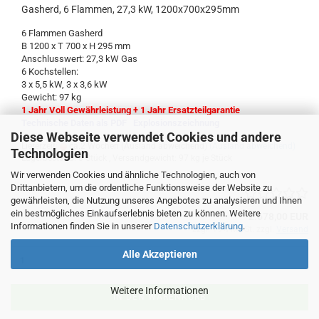
Gasherd, 6 Flammen, 27,3 kW, 1200x700x295mm
6 Flammen Gasherd
B 1200 x T 700 x H 295 mm
Anschlusswert: 27,3 kW Gas
6 Kochstellen:
3 x 5,5 kW, 3 x 3,6 kW
Gewicht: 97 kg
1 Jahr Voll Gewährleistung + 1 Jahr Ersatzteilgarantie
Technische Daten als PDF
Explosionszeichnung
Diese Webseite verwendet Cookies und andere
Lieferzeit:
ca.2 Wochen (Ausland abweichend)
(Ausland abweichend)
Technologien
Lagerbestand: 0 Stück , Versandgewicht:
97
kg je Stück
Wir verwenden Cookies und ähnliche Technologien, auch von
Drittanbietern, um die ordentliche Funktionsweise der Website zu
gewährleisten, die Nutzung unseres Angebotes zu analysieren und Ihnen
ein bestmögliches Einkaufserlebnis bieten zu können. Weitere
2.678,00 EUR
Informationen finden Sie in unserer
Datenschutzerklärung
.
zzgl. 19% MwSt. zzgl.
Versand
Alle Akzeptieren
Weitere Informationen
IN DEN WARENKORB