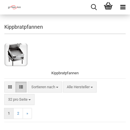
Kippbratpfannen
Kippbratpfannen
Sortieren nach
Sortieren nach
Alle Hersteller
pro Seite
32 pro Seite
1
2
»