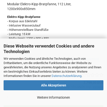
Modular Elektro-Kipp-Bratpfanne, 112 Liter,
1200x900x850mm
Elektro-Kipp-Bratpfanne
- Korpus aus Edelstahl
- Inklusive Wasserzulauf
- Höhenverstellbare Standfüße
- Leistung: 15 kW
- Maße (mm): 1200 x 900 x 850
- 112 Liter
Diese Webseite verwendet Cookies und andere
- 400 V
Technologien
- 204 Kg
Wir verwenden Cookies und ähnliche Technologien, auch von
Lieferzeit:
ca.2 Wochen (Ausland abweichend)
(Ausland abweichend)
Drittanbietern, um die ordentliche Funktionsweise der Website zu
Lagerbestand: 0 Stück
gewährleisten, die Nutzung unseres Angebotes zu analysieren und Ihnen
ein bestmögliches Einkaufserlebnis bieten zu können. Weitere
Informationen finden Sie in unserer
Datenschutzerklärung
.
7.799,00 EUR
Alle Akzeptieren
zzgl. 19% MwSt. zzgl.
Versand
Weitere Informationen