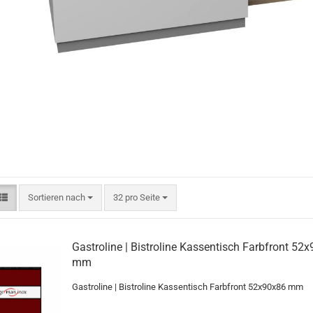
Sortieren nach
pro Seite
Sortieren nach
32 pro Seite
Gastroline | Bistroline Kassentisch Farbfront 52
mm
Gastroline | Bistroline Kassentisch Farbfront 52x90x86 mm