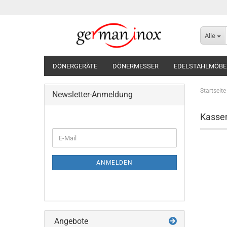
Alle
DÖNERGERÄTE
DÖNERMESSER
EDELSTAHLMÖBE
Startseite
Newsletter-Anmeldung
Kassen
WEITER
E-
ZUR
Mail
NEWSLETTER-
ANMELDUNG
ANMELDEN
Angebote