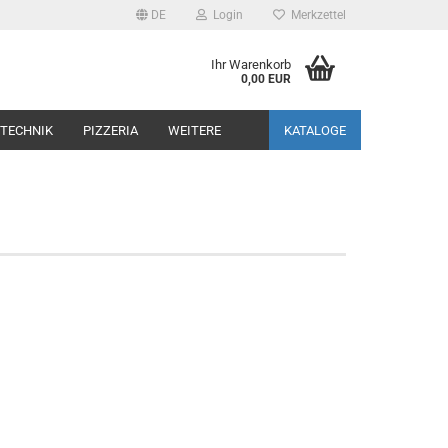
DE
Login
Merkzettel
Ihr Warenkorb
0,00 EUR
TECHNIK
PIZZERIA
WEITERE
KATALOGE