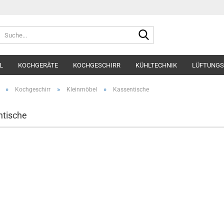
Suche...
L
KOCHGERÄTE
KOCHGESCHIRR
KÜHLTECHNIK
LÜFTUNGS
»
»
»
Kochgeschirr
Kleinmöbel
Kassentische
tische