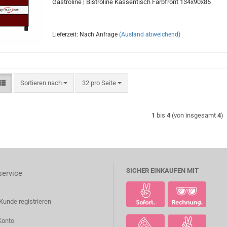
Gastroline | Bistroline Kassentisch Farbfront 134x90x86
Lieferzeit: Nach Anfrage
(Ausland abweichend)
Sortieren nach
pro Seite
Sortieren nach
32 pro Seite
1
bis
4
(von insgesamt
4
)
SICHER EINKAUFEN MIT
ervice
Kunde registrieren
Konto