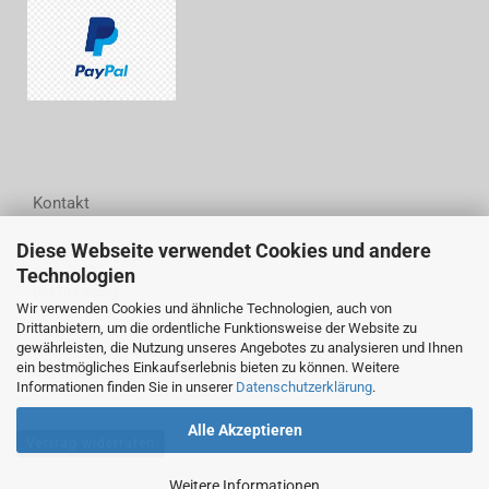
Kontakt
Diese Webseite verwendet Cookies und andere
Woodwell GmbH
Technologien
Wittestraße 6
04178 Leipzig
Wir verwenden Cookies und ähnliche Technologien, auch von
Drittanbietern, um die ordentliche Funktionsweise der Website zu
Tel.: (+49) 0341 44 24 94 54
gewährleisten, die Nutzung unseres Angebotes zu analysieren und Ihnen
Fax: (+49) 0341 44 24 94 55
ein bestmögliches Einkaufserlebnis bieten zu können. Weitere
E-Mail: info@woodwell.de
Informationen finden Sie in unserer
Datenschutzerklärung
.
Alle Akzeptieren
Vertrag widerrufen
Weitere Informationen