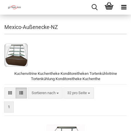
Mexico-Außenecke-NZ
Kuchenvitrine Kuchentheke Konditoreitheken Tortenkühlvitrine
Tortenkühlung Konditoreitheke Kuchenthe
Sortieren nach
pro Seite
Sortieren nach
32 pro Seite
1