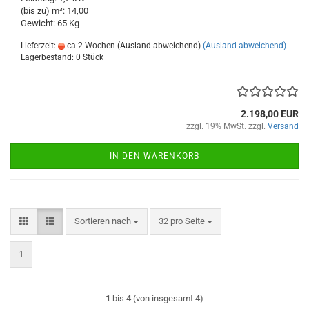
(bis zu) m³: 14,00
Gewicht: 65 Kg
Lieferzeit:
ca.2 Wochen (Ausland abweichend)
(Ausland abweichend)
Lagerbestand: 0 Stück
2.198,00 EUR
zzgl. 19% MwSt. zzgl.
Versand
IN DEN WARENKORB
Sortieren nach
pro Seite
Sortieren nach
32 pro Seite
1
1
bis
4
(von insgesamt
4
)