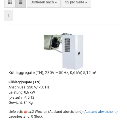
Sortieren nach
pro Seite
Sortieren nach
32 pro Seite
1
Kühlaggregate (TN), 230V ~ 50Hz, 0,6 kW, 5,12 m³
Kühlaggregate (TN)
Anschluss: 230 V/~50 Hz
Leistung: 0,6 kW
(bis zu) m³: 5,12
Gewicht: 34 Kg
Lieferzeit:
ca.2 Wochen (Ausland abweichend)
(Ausland abweichend)
Lagerbestand: 0 Stück