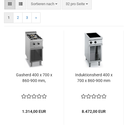
Sortieren nach
pro Seite
Sortieren nach
32 pro Seite
1
2
3
»
Gasherd 400 x 700 x
Induktionsherd 400 x
860-900 mm,
700 x 860-900 mm
1.314,00 EUR
8.472,00 EUR