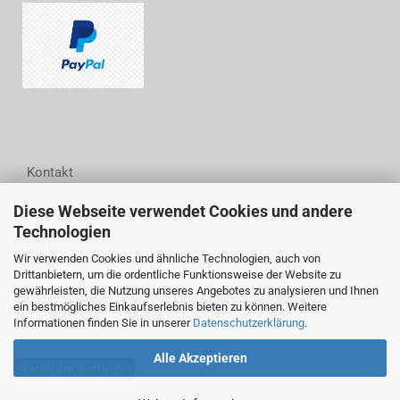
Kontakt
Diese Webseite verwendet Cookies und andere
Woodwell GmbH
Wittestraße 6
Technologien
04178 Leipzig
Wir verwenden Cookies und ähnliche Technologien, auch von
Drittanbietern, um die ordentliche Funktionsweise der Website zu
Tel.: (+49) 0341 44 24 94 54
gewährleisten, die Nutzung unseres Angebotes zu analysieren und Ihnen
Fax: (+49) 0341 44 24 94 55
ein bestmögliches Einkaufserlebnis bieten zu können. Weitere
E-Mail: info@woodwell.de
Informationen finden Sie in unserer
Datenschutzerklärung
.
Alle Akzeptieren
Vertrag widerrufen