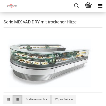
Serie MIX VAD DRY mit trockener Hitze
Sortieren nach
pro Seite
Sortieren nach
32 pro Seite