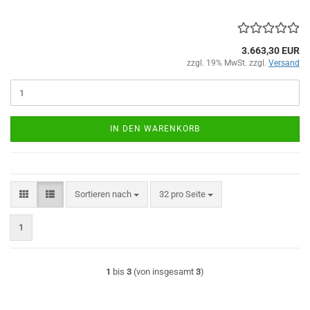
3.663,30 EUR
zzgl. 19% MwSt. zzgl.
Versand
IN DEN WARENKORB
Sortieren nach
pro Seite
Sortieren nach
32 pro Seite
1
1
bis
3
(von insgesamt
3
)