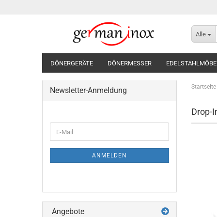
Alle
DÖNERGERÄTE
DÖNERMESSER
EDELSTAHLMÖBE
Startseite
Newsletter-Anmeldung
Drop-I
WEITER
E-
ZUR
Mail
NEWSLETTER-
ANMELDUNG
ANMELDEN
Angebote