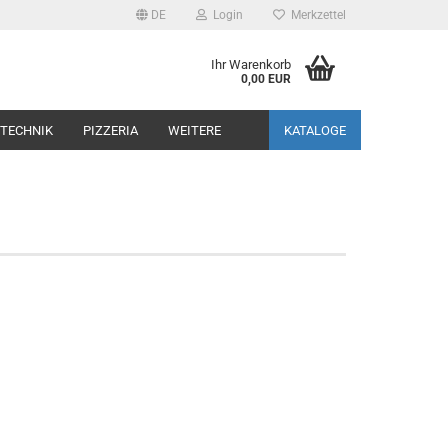
DE
Login
Merkzettel
Ihr Warenkorb
0,00 EUR
TECHNIK
PIZZERIA
WEITERE
KATALOGE