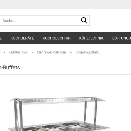
Suche...
L
KOCHGERÄTE
KOCHGESCHIRR
KÜHLTECHNIK
LÜFTUNGS
»
»
»
Kühltechnik
Mehrzweckvitrinen
Drop-In-Buffets
n-Buffets