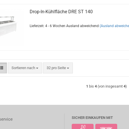
Drop-In-Kühlfläche DRE ST 140
Lieferzeit: 4 - 6 Wochen Ausland abweichend
(Ausland abweich
Sortieren nach
pro Seite
Sortieren nach
32 pro Seite
1
bis
4
(von insgesamt
4
)
SICHER EINKAUFEN MIT
ervice