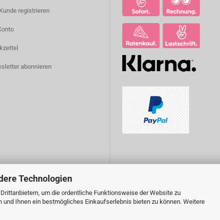
Kunde registrieren
Konto
kzettel
sletter abonnieren
dere Technologien
rittanbietern, um die ordentliche Funktionsweise der Website zu
n und Ihnen ein bestmögliches Einkaufserlebnis bieten zu können. Weitere
Webshop erstellen
mit Gambio.de © 2026