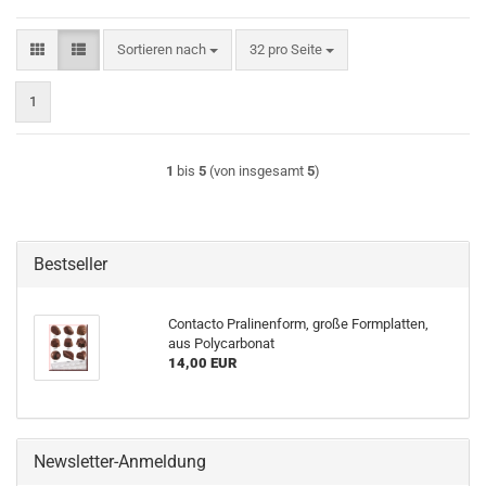
Sortieren nach
pro Seite
Sortieren nach
32 pro Seite
1
1
bis
5
(von insgesamt
5
)
Bestseller
Contacto Pralinenform, große Formplatten,
aus Polycarbonat
14,00 EUR
Newsletter-Anmeldung