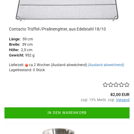
Contacto Trüffel-/Pralinengitter, aus Edelstahl 18/10
Länge:
59 cm
Breite:
39 cm
Höhe:
2,5 cm
Gewicht:
952 g
Lieferzeit:
ca.2 Wochen (Ausland abweichend)
(Ausland abweichend)
Lagerbestand: 0 Stück
82,00 EUR
zzgl. 19% MwSt. zzgl.
Versand
IN DEN WARENKORB