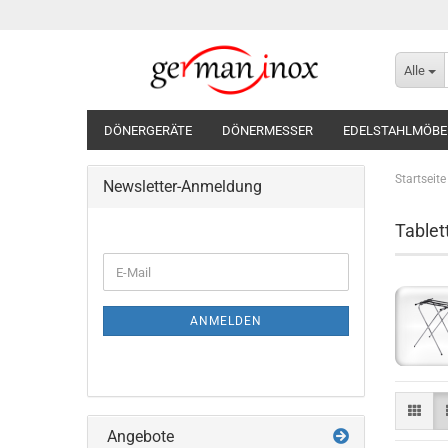
Alle
DÖNERGERÄTE
DÖNERMESSER
EDELSTAHLMÖBE
Startseite
Newsletter-Anmeldung
Tablet
WEITER
E-
ZUR
Mail
NEWSLETTER-
ANMELDUNG
ANMELDEN
Angebote