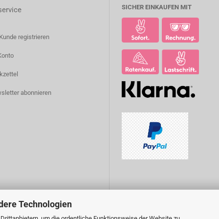
SICHER EINKAUFEN MIT
ervice
Kunde registrieren
Konto
kzettel
sletter abonnieren
dere Technologien
rittanbietern, um die ordentliche Funktionsweise der Website zu