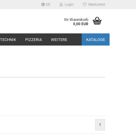
DE
Login
Merkzettel
Ihr Warenkorb
0,00 EUR
TECHNIK
PIZZERIA
WEITERE
KATALOGE
1