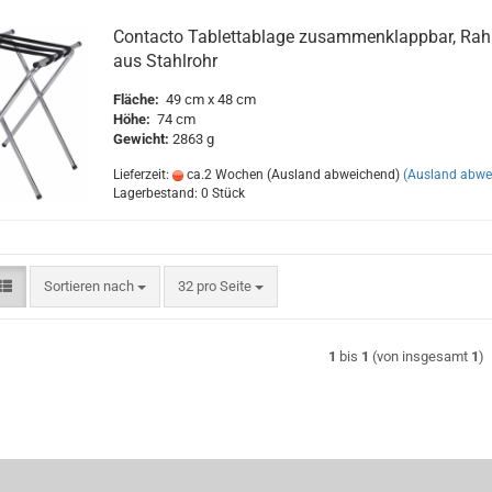
Contacto Tablettablage zusammenklappbar, Ra
aus Stahlrohr
Fläche:
49 cm x 48 cm
Höhe:
74 cm
Gewicht:
2863 g
Lieferzeit:
ca.2 Wochen (Ausland abweichend)
(Ausland abwe
Lagerbestand: 0 Stück
Sortieren nach
pro Seite
Sortieren nach
32 pro Seite
1
bis
1
(von insgesamt
1
)