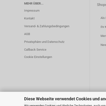
MEHR ÜBER...
Shops
Impressum
Als 
Kontakt
Versand- & Zahlungsbedingungen
Ihr 
AGB
Mer
Privatsphäre und Datenschutz
New
Callback Service
Cookie Einstellungen
Diese Webseite verwendet Cookies und an
Vertrag widerrufen
Wir verwenden Cookies und ähnliche Technologien, auch von D