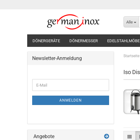
Alle
DÖNERGERÄTE
DÖNERMESSER
EDELSTAHLMÖBE
Startseite
Newsletter-Anmeldung
Iso Di
WEITER
E-
ZUR
Mail
NEWSLETTER-
ANMELDUNG
ANMELDEN
Angebote