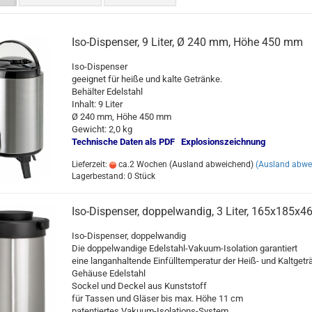
Iso-Dispenser, 9 Liter, Ø 240 mm, Höhe 450 mm
Iso-Dispenser
geeignet für heiße und kalte Getränke.
Behälter Edelstahl
Inhalt: 9 Liter
Ø 240 mm, Höhe 450 mm
Gewicht: 2,0 kg
Technische Daten als PDF
Explosionszeichnung
Lieferzeit:
ca.2 Wochen (Ausland abweichend)
(Ausland abwe
Lagerbestand: 0 Stück
Iso-Dispenser, doppelwandig, 3 Liter, 165x185x
Iso-Dispenser, doppelwandig
Die doppelwandige Edelstahl-Vakuum-Isolation garantiert
eine langanhaltende Einfülltemperatur der Heiß- und Kaltgetr
Gehäuse Edelstahl
Sockel und Deckel aus Kunststoff
für Tassen und Gläser bis max. Höhe 11 cm
patentiertes Vakuum-Isolations-System