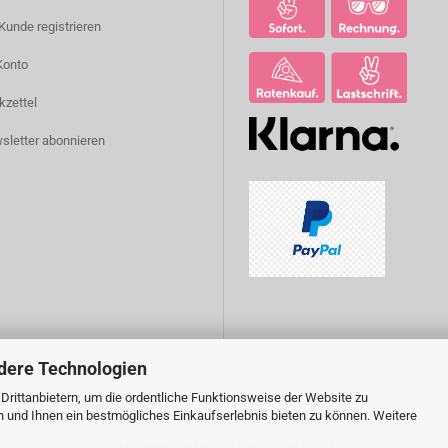
Kunde registrieren
Konto
kzettel
sletter abonnieren
dere Technologien
rittanbietern, um die ordentliche Funktionsweise der Website zu
n und Ihnen ein bestmögliches Einkaufserlebnis bieten zu können. Weitere
Webshop erstellen
mit Gambio.de © 2026