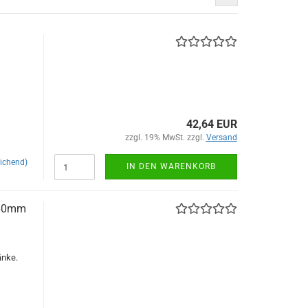
42,64 EUR
zzgl. 19% MwSt. zzgl.
Versand
ichend)
IN DEN WARENKORB
460mm
änke.