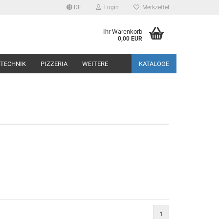
DE
Login
Merkzettel
Ihr Warenkorb
0,00 EUR
TECHNIK
PIZZERIA
WEITERE
KATALOGE
1