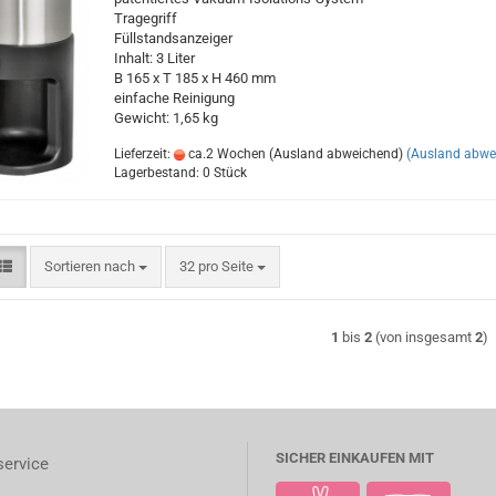
Tragegriff
Füllstandsanzeiger
Inhalt: 3 Liter
B 165 x T 185 x H 460 mm
einfache Reinigung
Gewicht: 1,65 kg
Lieferzeit:
ca.2 Wochen (Ausland abweichend)
(Ausland abwe
Lagerbestand: 0 Stück
Sortieren nach
pro Seite
Sortieren nach
32 pro Seite
1
bis
2
(von insgesamt
2
)
SICHER EINKAUFEN MIT
ervice