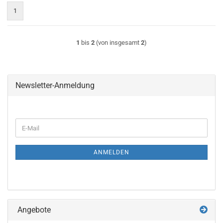
1
1
bis
2
(von insgesamt
2
)
Newsletter-Anmeldung
WEITER
E-
ZUR
Mail
NEWSLETTER-
ANMELDUNG
ANMELDEN
Angebote