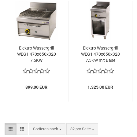
Elektro Wassergrill
Elektro Wassergrill
WEG1 470x650x320
WEG1 470x650x320
7,5KW
7,5KW mit Base
899,00 EUR
1.325,00 EUR
Sortieren nach
pro Seite
Sortieren nach
32 pro Seite