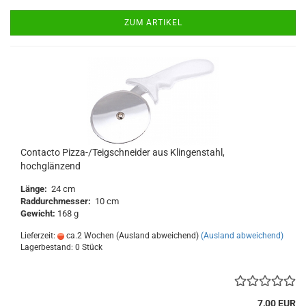
ZUM ARTIKEL
Contacto Pizza-/Teigschneider aus Klingenstahl,
hochglänzend
Länge:
24 cm
Raddurchmesser:
10 cm
Gewicht:
168 g
Lieferzeit:
ca.2 Wochen (Ausland abweichend)
(Ausland abweichend)
Lagerbestand: 0 Stück
7,00 EUR