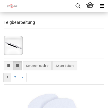
Teigbearbeitung
Sortieren nach
pro Seite
Sortieren nach
32 pro Seite
1
2
»