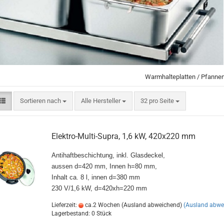
Warmhalteplatten / Pfanne
Sortieren nach
pro Seite
Sortieren nach
Alle Hersteller
32 pro Seite
Elektro-Multi-Supra, 1,6 kW, 420x220 mm
Antihaftbeschichtung, inkl. Glasdeckel,
aussen d=420 mm, Innen h=80 mm,
Inhalt ca. 8 l, innen d=380 mm
230 V/1,6 kW, d=420xh=220 mm
Lieferzeit:
ca.2 Wochen (Ausland abweichend)
(Ausland abwe
Lagerbestand: 0 Stück