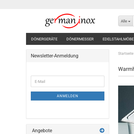
Alle
DÖNERGERÄTE
DÖNERMESSER
EDELSTAHLMÖBE
Startseite
Newsletter-Anmeldung
Warmha
WEITER
E-
ZUR
Mail
NEWSLETTER-
ANMELDUNG
ANMELDEN
Angebote