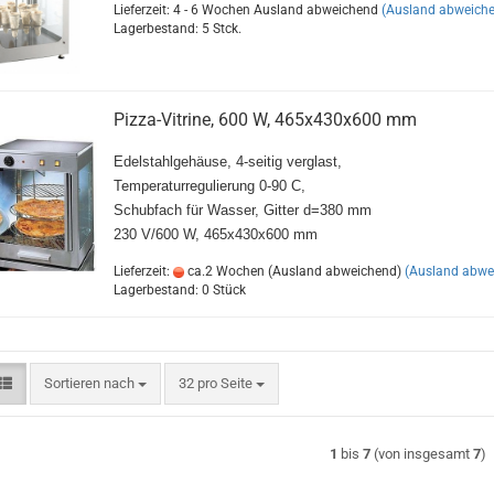
Lieferzeit: 4 - 6 Wochen Ausland abweichend
(Ausland abweich
Lagerbestand: 5 Stck.
Pizza-Vitrine, 600 W, 465x430x600 mm
Edelstahlgehäuse, 4-seitig verglast,
Temperaturregulierung 0-90 C,
Schubfach für Wasser, Gitter d=380 mm
230 V/600 W, 465x430x600 mm
Lieferzeit:
ca.2 Wochen (Ausland abweichend)
(Ausland abwe
Lagerbestand: 0 Stück
Sortieren nach
pro Seite
Sortieren nach
32 pro Seite
1
bis
7
(von insgesamt
7
)