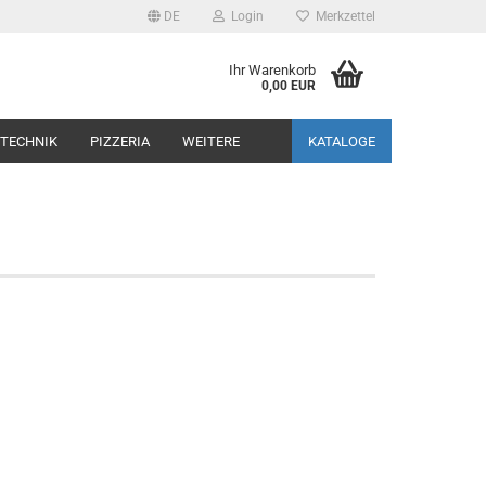
DE
Login
Merkzettel
Ihr Warenkorb
0,00 EUR
TECHNIK
PIZZERIA
WEITERE
KATALOGE