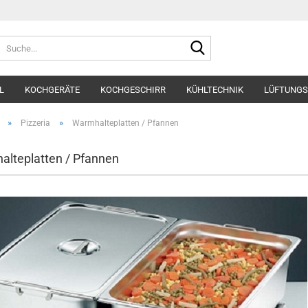
Suche...
L
KOCHGERÄTE
KOCHGESCHIRR
KÜHLTECHNIK
LÜFTUNGS
»
»
Pizzeria
Warmhalteplatten / Pfannen
lteplatten / Pfannen