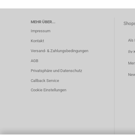
MEHR ÜBER...
Shops
Impressum
Als 
Kontakt
Versand- & Zahlungsbedingungen
Ihr 
AGB
Mer
Privatsphäre und Datenschutz
New
Callback Service
Cookie Einstellungen