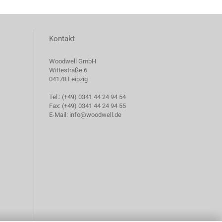
Kontakt
Woodwell GmbH
Wittestraße 6
04178 Leipzig
Tel.: (+49) 0341 44 24 94 54
Fax: (+49) 0341 44 24 94 55
E-Mail: info@woodwell.de