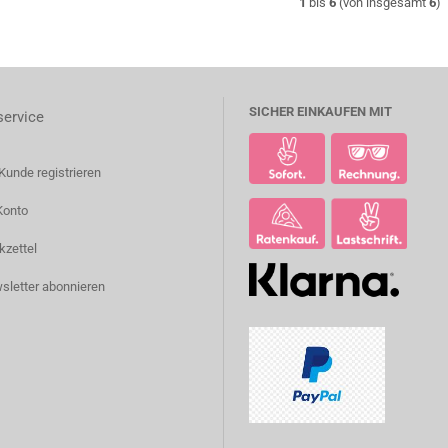
1
bis
6
(von insgesamt
6
)
SICHER EINKAUFEN MIT
ervice
Kunde registrieren
Konto
kzettel
sletter abonnieren