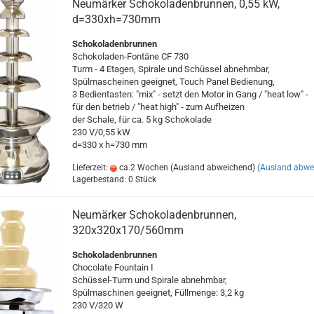
Neumärker Schokoladenbrunnen, 0,55 kW,
d=330xh=730mm
Schokoladenbrunnen
Schokoladen-Fontäne CF 730
Turm - 4 Etagen, Spirale und Schüssel abnehmbar,
Spülmascheinen geeignet, Touch Panel Bedienung,
3 Bedientasten: "mix" - setzt den Motor in Gang / "heat low" -
für den betrieb / "heat high" - zum Aufheizen
der Schale, für ca. 5 kg Schokolade
230 V/0,55 kW
d=330 x h=730 mm
Lieferzeit:
ca.2 Wochen (Ausland abweichend)
(Ausland abwe
Lagerbestand: 0 Stück
Neumärker Schokoladenbrunnen,
320x320x170/560mm
Schokoladenbrunnen
Chocolate Fountain I
Schüssel-Turm und Spirale abnehmbar,
Spülmaschinen geeignet, Füllmenge: 3,2 kg
230 V/320 W