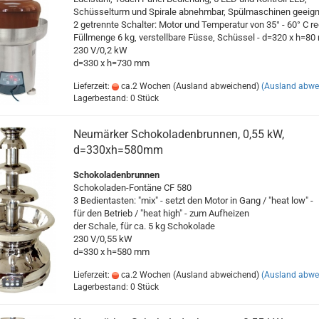
Schüsselturm und Spirale abnehmbar, Spülmaschinen geeign
2 getrennte Schalter: Motor und Temperatur von 35° - 60° C re
Füllmenge 6 kg, verstellbare Füsse, Schüssel - d=320 x h=8
230 V/0,2 kW
d=330 x h=730 mm
Lieferzeit:
ca.2 Wochen (Ausland abweichend)
(Ausland abwe
Lagerbestand: 0 Stück
Neumärker Schokoladenbrunnen, 0,55 kW,
d=330xh=580mm
Schokoladenbrunnen
Schokoladen-Fontäne CF 580
3 Bedientasten: "mix" - setzt den Motor in Gang / "heat low" -
für den Betrieb / "heat high" - zum Aufheizen
der Schale, für ca. 5 kg Schokolade
230 V/0,55 kW
d=330 x h=580 mm
Lieferzeit:
ca.2 Wochen (Ausland abweichend)
(Ausland abwe
Lagerbestand: 0 Stück