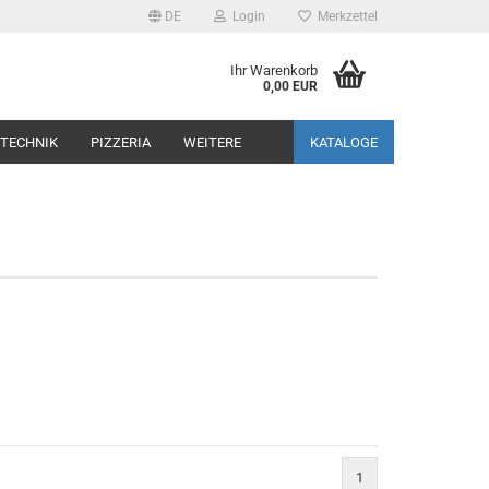
DE
Login
Merkzettel
Ihr Warenkorb
0,00 EUR
TECHNIK
PIZZERIA
WEITERE
KATALOGE
1