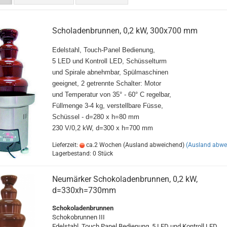
Scholadenbrunnen, 0,2 kW, 300x700 mm
Edelstahl, Touch-Panel Bedienung,
5 LED und Kontroll LED, Schüsselturm
und Spirale abnehmbar, Spülmaschinen
geeignet, 2 getrennte Schalter: Motor
und Temperatur von 35° - 60° C regelbar,
Füllmenge 3-4 kg, verstellbare Füsse,
Schüssel - d=280 x h=80 mm
230 V/0,2 kW, d=300 x h=700 mm
Lieferzeit:
ca.2 Wochen (Ausland abweichend)
(Ausland abwe
Lagerbestand: 0 Stück
Neumärker Schokoladenbrunnen, 0,2 kW,
d=330xh=730mm
Schokoladenbrunnen
Schokobrunnen III
Edelstahl, Touch Panel Bedienung, 5 LED und Kontroll LED,