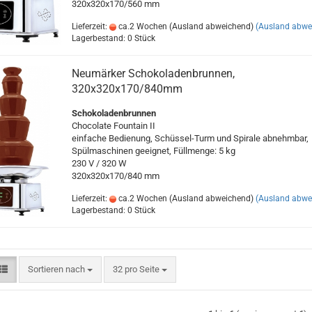
320x320x170/560 mm
Lieferzeit:
ca.2 Wochen (Ausland abweichend)
(Ausland abwe
Lagerbestand: 0 Stück
Neumärker Schokoladenbrunnen,
320x320x170/840mm
Schokoladenbrunnen
Chocolate Fountain II
einfache Bedienung, Schüssel-Turm und Spirale abnehmbar,
Spülmaschinen geeignet, Füllmenge: 5 kg
230 V / 320 W
320x320x170/840 mm
Lieferzeit:
ca.2 Wochen (Ausland abweichend)
(Ausland abwe
Lagerbestand: 0 Stück
Sortieren nach
pro Seite
Sortieren nach
32 pro Seite