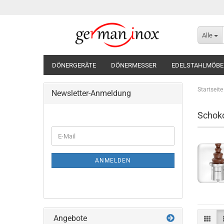
Alle
DÖNERGERÄTE
DÖNERMESSER
EDELSTAHLMÖBE
Startseite
Newsletter-Anmeldung
Schok
WEITER
E-
ZUR
Mail
NEWSLETTER-
ANMELDUNG
ANMELDEN
Angebote