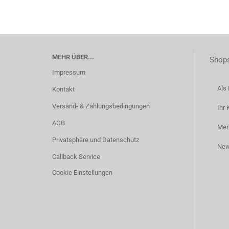
MEHR ÜBER...
Shops
Impressum
Als 
Kontakt
Versand- & Zahlungsbedingungen
Ihr 
AGB
Mer
Privatsphäre und Datenschutz
New
Callback Service
Cookie Einstellungen