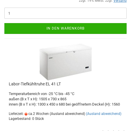
zzgl. 19% MwSt. zzgl.
Versand
IN DEN WARENKORB
Labor-Tiefkühltruhe EL 41 LT
Temperaturbereich von -25 °C bis -45 °C
außen (B x T x H): 1505 x 730 x 865
innen (B x T x H): 1300 x 450 x 680 bei geöffnetem Deckel (H): 1560
Lieferzeit:
ca.2 Wochen (Ausland abweichend)
(Ausland abweichend)
Lagerbestand: 0 Stück