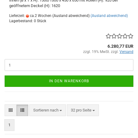
innen (B x T x H): 1500/1300 x 450 x 650 mit Rollen (H): 920 bei
geöffnetem Deckel (H): 1620
Lieferzeit:
ca.2 Wochen (Ausland abweichend)
(Ausland abweichend)
Lagerbestand: 0 Stück
6.280,77 EUR
zzgl. 19% MwSt. zzgl.
Versand
IN DEN WARENKORB
Sortieren nach
pro Seite
Sortieren nach
32 pro Seite
1