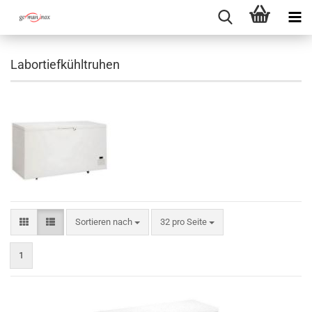
Labortiefkühltruhen
Sortieren nach
pro Seite
Sortieren nach
32 pro Seite
1