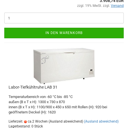
3.908,74 EUR
zzgl. 19% MwSt. zzgl.
Versand
IN DEN WARENKORB
Labor-Tiefkühltruhe LAB 31
Temperaturbereich von -60 °C bis -85 °C
außen (B x T x H): 1300 x 730 x 870
innen (B x T x H): 1100/900 x 450 x 650 mit Rollen (H): 920 bei
geöffnetem Deckel (H): 1620
Lieferzeit:
ca.2 Wochen (Ausland abweichend)
(Ausland abweichend)
Lagerbestand: 0 Stück