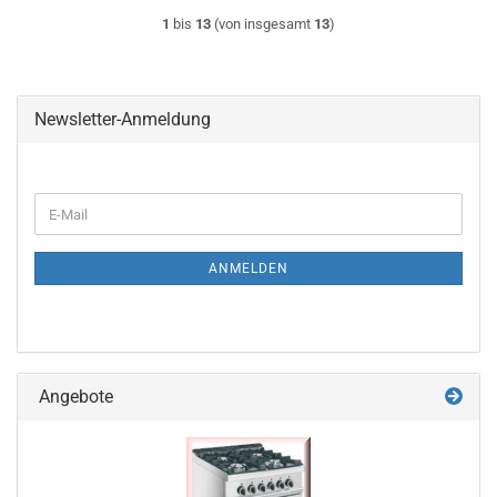
1
bis
13
(von insgesamt
13
)
Newsletter-Anmeldung
WEITER
E-
ZUR
Mail
NEWSLETTER-
ANMELDUNG
ANMELDEN
Angebote