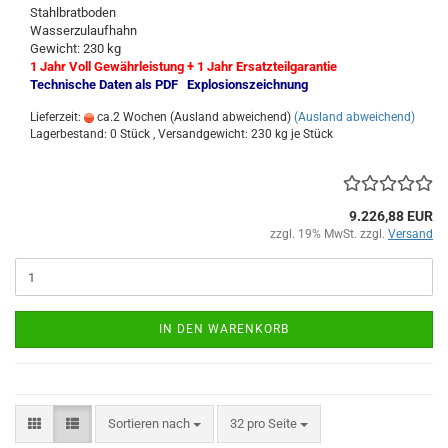
Stahlbratboden
Wasserzulaufhahn
Gewicht: 230 kg
1 Jahr Voll Gewährleistung + 1 Jahr Ersatzteilgarantie
Technische Daten als PDF
Explosionszeichnung
Lieferzeit:
ca.2 Wochen (Ausland abweichend)
(Ausland abweichend)
Lagerbestand: 0 Stück , Versandgewicht:
230
kg je Stück
9.226,88 EUR
zzgl. 19% MwSt. zzgl.
Versand
IN DEN WARENKORB
Sortieren nach
pro Seite
Sortieren nach
32 pro Seite