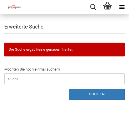
Erweiterte Suche
Die Suche ergab keine genauen Treffer.
MÖCHTEN
Möchten Sie noch einmal suchen?
SIE
NOCH
EINMAL
SUCHEN?
SUCHEN