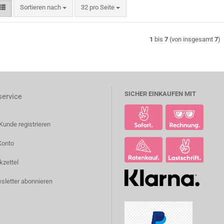
Sortieren nach
pro Seite
Sortieren nach
32 pro Seite
1
bis
7
(von insgesamt
7
)
SICHER EINKAUFEN MIT
ervice
Kunde registrieren
Konto
kzettel
sletter abonnieren