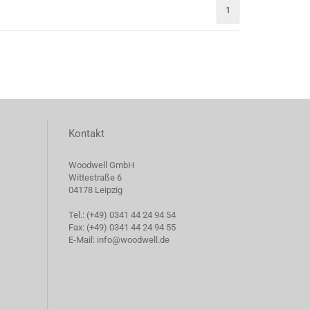
1
Kontakt
Woodwell GmbH
Wittestraße 6
04178 Leipzig
Tel.: (+49) 0341 44 24 94 54
Fax: (+49) 0341 44 24 94 55
E-Mail: info@woodwell.de