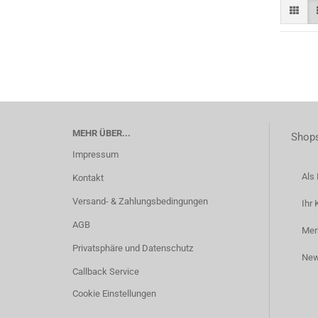
MEHR ÜBER...
Shops
Impressum
Als 
Kontakt
Versand- & Zahlungsbedingungen
Ihr 
AGB
Mer
Privatsphäre und Datenschutz
New
Callback Service
Cookie Einstellungen