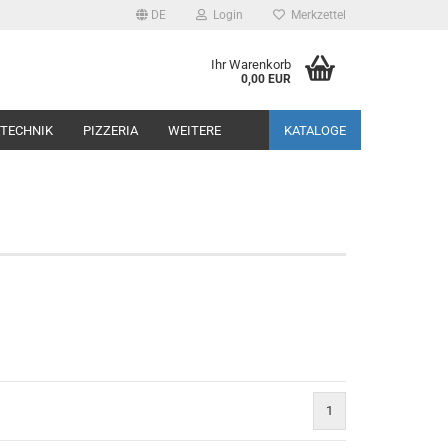
DE
Login
Merkzettel
Ihr Warenkorb
0,00 EUR
TECHNIK
PIZZERIA
WEITERE
KATALOGE
1