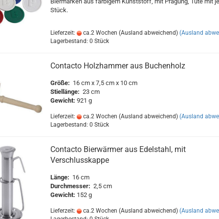
Biermarken aus farbigem Kunststoff, mit Prägung, Tüte mit j
Stück.
Lieferzeit:
ca.2 Wochen (Ausland abweichend)
(Ausland abwe
Lagerbestand: 0 Stück
Contacto Holzhammer aus Buchenholz
Größe:
16 cm x 7,5 cm x 10 cm
Stiellänge:
23 cm
Gewicht:
921 g
Lieferzeit:
ca.2 Wochen (Ausland abweichend)
(Ausland abwe
Lagerbestand: 0 Stück
Contacto Bierwärmer aus Edelstahl, mit
Verschlusskappe
Länge:
16 cm
Durchmesser:
2,5 cm
Gewicht:
152 g
Lieferzeit:
ca.2 Wochen (Ausland abweichend)
(Ausland abwe