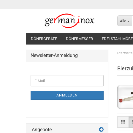
Alle
DÖNERGERÄTE
DÖNERMESSER
EDELSTAHLMÖBE
Startseite
Newsletter-Anmeldung
Bierzu
WEITER
E-
ZUR
Mail
NEWSLETTER-
ANMELDUNG
ANMELDEN
Angebote