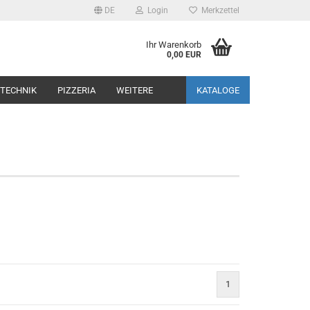
DE
Login
Merkzettel
Ihr Warenkorb
0,00 EUR
TECHNIK
PIZZERIA
WEITERE
KATALOGE
1