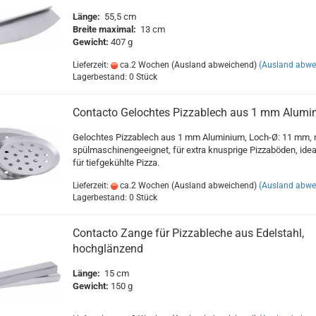
Länge:
55,5 cm
Breite maximal:
13 cm
Gewicht:
407 g
Lieferzeit:
ca.2 Wochen (Ausland abweichend)
(Ausland abwe
Lagerbestand: 0 Stück
Contacto Gelochtes Pizzablech aus 1 mm Alumi
Gelochtes Pizzablech aus 1 mm Aluminium, Loch-Ø: 11 mm, 
spülmaschinengeeignet, für extra knusprige Pizzaböden, idea
für tiefgekühlte Pizza.
Lieferzeit:
ca.2 Wochen (Ausland abweichend)
(Ausland abwe
Lagerbestand: 0 Stück
Contacto Zange für Pizzableche aus Edelstahl,
hochglänzend
Länge:
15 cm
Gewicht:
150 g