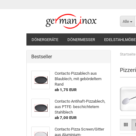
Alle
DÖNERGERÄTE
DÖNERMESSER
EDELSTAHLMÖBE
Startseite
Bestseller
Pizzer
Contacto Pizzablech aus
Blaublech, mit gebördeltem
Rand
ab 1,75 EUR
Contacto Antihaft-Pizzablech,
aus PTFE- beschichtetem
Stahlblech
ab 7,00 EUR
Contacto Pizza Screen/Gitter
aus Aluminium-