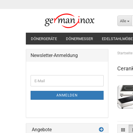
Alle
DÖNERGERÄTE
DÖNERMESSER
EDELSTAHLMÖBE
Startseite
Newsletter-Anmeldung
Ceran
WEITER
E-
ZUR
Mail
NEWSLETTER-
ANMELDUNG
ANMELDEN
Angebote