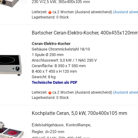
230 V/2,5 kW, 365x400x105 mm
Lieferzeit:
ca.2 Wochen (Ausland abweichend)
(Ausland abwe
Lagerbestand: 0 Stück
Bartscher Ceran-Elektro-Kocher, 400x455x120m
Ceran-Elektro-Kocher
Gehäuse Chromnickelstahl 18/10
1 Spule Ø 230 mm
Anschlusswert: 3,0 kW / 1 NAC 230 V
Ceranfläche: B 350 x T 350 mm
B 400 x T 455 x H 120 mm
Gewicht: 8 kg
Technische Daten als PDF
Lieferzeit:
ca.2 Wochen (Ausland abweichend)
(Ausland abwe
Lagerbestand: 0 Stück
Kochplatte Ceran, 5,0 kW, 700x400x105 mm
Edelstahlgehäuse, Kontrolllampe,
Regler, d=210 mm