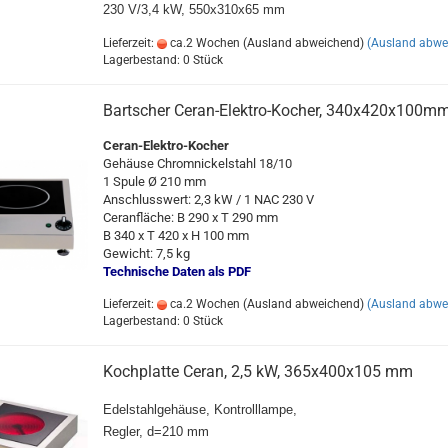
230 V/3,4 kW, 550x310x65 mm
Lieferzeit:
ca.2 Wochen (Ausland abweichend)
(Ausland abwe
Lagerbestand: 0 Stück
Bartscher Ceran-Elektro-Kocher, 340x420x100m
Ceran-Elektro-Kocher
Gehäuse Chromnickelstahl 18/10
1 Spule Ø 210 mm
Anschlusswert: 2,3 kW / 1 NAC 230 V
Ceranfläche: B 290 x T 290 mm
B 340 x T 420 x H 100 mm
Gewicht: 7,5 kg
Technische Daten als PDF
Lieferzeit:
ca.2 Wochen (Ausland abweichend)
(Ausland abwe
Lagerbestand: 0 Stück
Kochplatte Ceran, 2,5 kW, 365x400x105 mm
Edelstahlgehäuse, Kontrolllampe,
Regler, d=210 mm