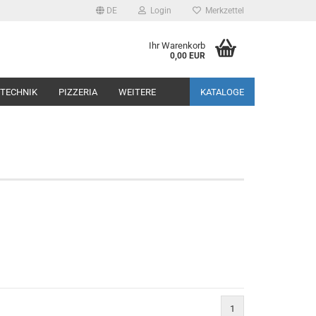
DE
Login
Merkzettel
Ihr Warenkorb
0,00 EUR
TECHNIK
PIZZERIA
WEITERE
KATALOGE
1