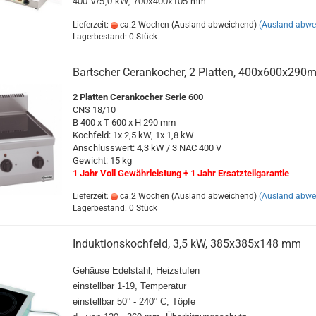
400 V/5,0 kW, 700x400x105 mm
Lieferzeit:
ca.2 Wochen (Ausland abweichend)
(Ausland abwe
Lagerbestand: 0 Stück
Bartscher Cerankocher, 2 Platten, 400x600x290
2 Platten Cerankocher Serie 600
CNS 18/10
B 400 x T 600 x H 290 mm
Kochfeld: 1x 2,5 kW, 1x 1,8 kW
Anschlusswert: 4,3 kW / 3 NAC 400 V
Gewicht: 15 kg
1 Jahr Voll Gewährleistung + 1 Jahr Ersatzteilgarantie
Lieferzeit:
ca.2 Wochen (Ausland abweichend)
(Ausland abwe
Lagerbestand: 0 Stück
Induktionskochfeld, 3,5 kW, 385x385x148 mm
Gehäuse Edelstahl, Heizstufen
einstellbar 1-19, Temperatur
einstellbar 50° - 240° C, Töpfe