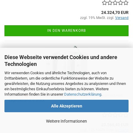
24.324,70 EUR
zzgl. 19% MwSt. zzgl.
Versand
IN DEN WARENKORB
Diese Webseite verwendet Cookies und andere
Technologien
Wir verwenden Cookies und ähnliche Technologien, auch von
Drittanbietern, um die ordentliche Funktionsweise der Website zu
gewährleisten, die Nutzung unseres Angebotes zu analysieren und Ihnen
ein bestmögliches Einkaufserlebnis bieten zu können. Weitere
Informationen finden Sie in unserer
Datenschutzerklärung
.
Lieferzeit:
ca.2 Wochen (Ausland abweichend)
(Ausland abweichend)
Lagerbestand: 0 Stück
Alle Akzeptieren
Weitere Informationen
23.566,40 EUR
zzgl. 19% MwSt. zzgl.
Versand