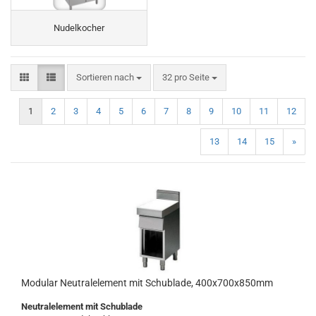
Nudelkocher
Sortieren nach
pro Seite
Sortieren nach
32 pro Seite
1
2
3
4
5
6
7
8
9
10
11
12
13
14
15
»
Modular Neutralelement mit Schublade, 400x700x850mm
Neutralelement mit Schublade