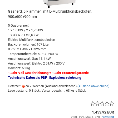
Gasherd, 5 Flammen, mit E-Multifunktionsbackofen,
900x600x900mm
5 Gasbrenner:
1 x 1,0 kW / 2 x 1,75 kW
1 x 3 kW / 1 x 3,6 kW
Elektro-Multifunktionsbackofen
Backofenvolumen: 107 Liter
B 760 x T 435 x H 325 mm
Temperaturbereich: 50 °C - 250 °C
Anschlusswert: Gas 11,1 kW
Anschlusswert: Elektro 2,5 kW / 230 V
Gewicht: 63 kg
1 Jahr Voll Gewährleistung + 1 Jahr Ersatzteilgarantie
Technische Daten als PDF
Explosionszeichnung
Lieferzeit:
ca.2 Wochen (Ausland abweichend)
(Ausland abweichend)
Lagerbestand: 0 Stück , Versandgewicht:
63
kg je Stück
1.453,92 EUR
zzgl. 19% MwSt. zzgl.
Versand