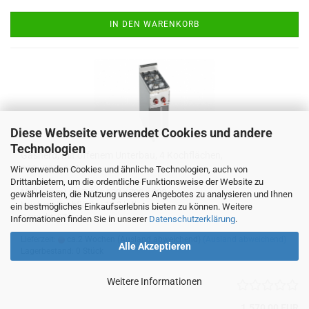
IN DEN WARENKORB
Diese Webseite verwendet Cookies und andere
Technologien
Gasherd, mit offenem Unterbau, 4 Kochflächen,
800x700x900mm
Wir verwenden Cookies und ähnliche Technologien, auch von
Drittanbietern, um die ordentliche Funktionsweise der Website zu
Maße (mm) L x T x H: 800 x 700 x 900
gewährleisten, die Nutzung unseres Angebotes zu analysieren und Ihnen
Leistung Kochfläche: 13,2 kW
ein bestmögliches Einkaufserlebnis bieten zu können. Weitere
Gewicht: 67 kg
Informationen finden Sie in unserer
Datenschutzerklärung
.
Lieferzeit:
ca.2 Wochen (Ausland abweichend)
(Ausland abweichend)
Alle Akzeptieren
Lagerbestand: 0 Stück
Weitere Informationen
1.570,00 EUR