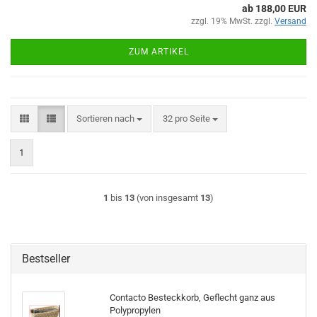
ab 188,00 EUR
zzgl. 19% MwSt. zzgl.
Versand
ZUM ARTIKEL
Sortieren nach
pro Seite
Sortieren nach
32 pro Seite
1
1
bis
13
(von insgesamt
13
)
Bestseller
Contacto Besteckkorb, Geflecht ganz aus
Polypropylen