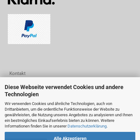
Kontakt
Diese Webseite verwendet Cookies und andere
Woodwell GmbH
Technologien
Wittestraße 6
04178 Leipzig
Wir verwenden Cookies und ähnliche Technologien, auch von
Drittanbietern, um die ordentliche Funktionsweise der Website zu
Tel.: (+49) 0341 44 24 94 54
gewährleisten, die Nutzung unseres Angebotes zu analysieren und Ihnen
Fax: (+49) 0341 44 24 94 55
ein bestmögliches Einkaufserlebnis bieten zu können. Weitere
E-Mail: info@woodwell.de
Informationen finden Sie in unserer
Datenschutzerklärung
.
Alle Akzeptieren