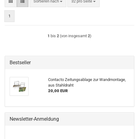
Sortieren nach
pro Seite
Sortieren nach
32 pro Seite
1
1
bis
2
(von insgesamt
2
)
Bestseller
Contacto Zeitungsablage zur Wandmontage,
aus Stahldraht
20,00 EUR
Newsletter-Anmeldung