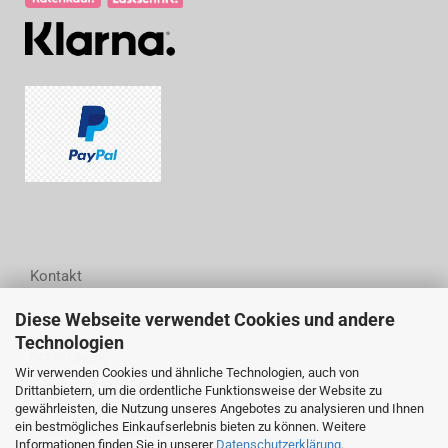
Kontakt
Diese Webseite verwendet Cookies und andere
Woodwell GmbH
Technologien
Wittestraße 6
04178 Leipzig
Wir verwenden Cookies und ähnliche Technologien, auch von
Drittanbietern, um die ordentliche Funktionsweise der Website zu
Tel.: (+49) 0341 44 24 94 54
gewährleisten, die Nutzung unseres Angebotes zu analysieren und Ihnen
Fax: (+49) 0341 44 24 94 55
ein bestmögliches Einkaufserlebnis bieten zu können. Weitere
E-Mail: info@woodwell.de
Informationen finden Sie in unserer
Datenschutzerklärung
.