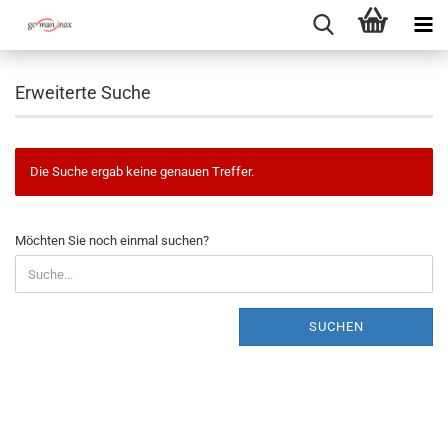
Erweiterte Suche
Die Suche ergab keine genauen Treffer.
MÖCHTEN
Möchten Sie noch einmal suchen?
SIE
NOCH
EINMAL
SUCHEN?
SUCHEN