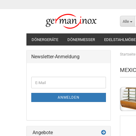
Alle
DÖNERGERÄTE
DÖNERMESSER
EDELSTAHLMÖBE
Startseite
Newsletter-Anmeldung
MEXI
WEITER
E-
ZUR
Mail
NEWSLETTER-
ANMELDUNG
ANMELDEN
Angebote