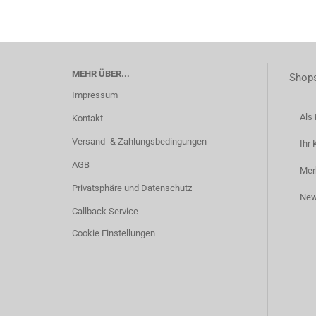
MEHR ÜBER...
Shops
Impressum
Als 
Kontakt
Versand- & Zahlungsbedingungen
Ihr 
AGB
Mer
Privatsphäre und Datenschutz
New
Callback Service
Cookie Einstellungen