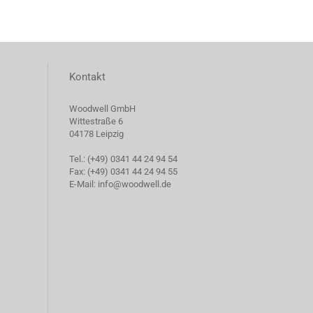
Kontakt
Woodwell GmbH
Wittestraße 6
04178 Leipzig
Tel.: (+49) 0341 44 24 94 54
Fax: (+49) 0341 44 24 94 55
E-Mail: info@woodwell.de