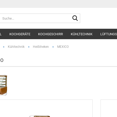
Suche...
L
KOCHGERÄTE
KOCHGESCHIRR
KÜHLTECHNIK
LÜFTUNGS
»
»
»
Kühltechnik
Heißtheken
MEXICO
CO