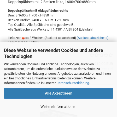
Doppelspültisch mit 2 Becken links, 1600x700x850mm
Doppelspültisch
mit Ablagefläche rechts
Dim: B 1600 x T 700 x H 850 mm
Becken Größe: B 400 x T 500 x H 250 mm
Top Qualität. Alle Spültische sind geschweißt.
Alle Spültische aus Werkstoff 1.4301 / AISI 304
Edelstahl
Lieferzeit:
ca.2 Wochen (Ausland abweichend)
(Ausland abweichend)
Lagerbestand: 0 Stück
Diese Webseite verwendet Cookies und andere
Technologien
919,00 EUR
Wir verwenden Cookies und ähnliche Technologien, auch von
zzgl. 19% MwSt. zzgl.
Versand
Drittanbietern, um die ordentliche Funktionsweise der Website zu
gewährleisten, die Nutzung unseres Angebotes zu analysieren und Ihnen
ein bestmögliches Einkaufserlebnis bieten zu können. Weitere
Informationen finden Sie in unserer
Datenschutzerklärung
.
Alle Akzeptieren
IN DEN WARENKORB
Weitere Informationen