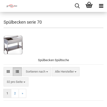
Spülbecken serie 70
Spülbecken Spültische
Sortieren nach
Sortieren nach
Alle Hersteller
pro Seite
32 pro Seite
1
2
»