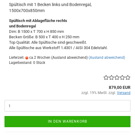
Spültisch mit 1 Becken links und Bodenregal,
1500x700x850mm
Spültisch
mit Abl
agefläche rechts
und Bodenregal
Dim: B 1500 x T 700 x H 850 mm
Becken Größe: B 500 x T 400 x H 250 mm
Top Qualität. Alle Spültische sind geschweißt.
Alle Spültische aus Werkstoff 1.4301 / AISI 304 Edelstahl.
Lieferzeit:
ca.2 Wochen (Ausland abweichend)
(Ausland abweichend)
Lagerbestand: 0 Stück
879,00 EUR
zzgl. 19% MwSt. zzgl.
Versand
IN DEN WARENKORB