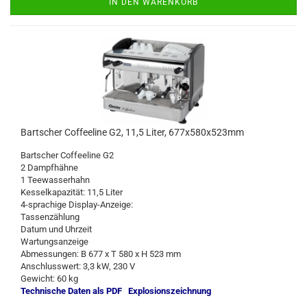
IN DEN WARENKORB
Bartscher Coffeeline G2, 11,5 Liter, 677x580x523mm
Bartscher Coffeeline G2
2 Dampfhähne
1 Teewasserhahn
Kesselkapazität: 11,5 Liter
4-sprachige Display-Anzeige:
Tassenzählung
Datum und Uhrzeit
Wartungsanzeige
Abmessungen: B 677 x T 580 x H 523 mm
Anschlusswert: 3,3 kW, 230 V
Gewicht: 60 kg
Technische Daten als PDF
Explosionszeichnung