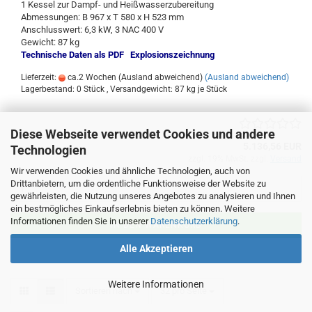
1 Kessel zur Dampf- und Heißwasserzubereitung
Abmessungen: B 967 x T 580 x H 523 mm
Anschlusswert: 6,3 kW, 3 NAC 400 V
Gewicht: 87 kg
Technische Daten als PDF
Explosionszeichnung
Lieferzeit:
ca.2 Wochen (Ausland abweichend)
(Ausland abweichend)
Lagerbestand: 0 Stück , Versandgewicht:
87
kg je Stück
Diese Webseite verwendet Cookies und andere
5.136,56 EUR
Technologien
zzgl. 19% MwSt. zzgl.
Versand
Wir verwenden Cookies und ähnliche Technologien, auch von
Drittanbietern, um die ordentliche Funktionsweise der Website zu
gewährleisten, die Nutzung unseres Angebotes zu analysieren und Ihnen
ein bestmögliches Einkaufserlebnis bieten zu können. Weitere
Informationen finden Sie in unserer
Datenschutzerklärung
.
IN DEN WARENKORB
Alle Akzeptieren
Weitere Informationen
Sortieren nach
pro Seite
Sortieren nach
32 pro Seite