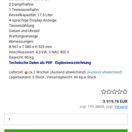
2 Dampfhähne
1 Teewasserhahn
Kesselkapazität: 17,5 Liter
4-sprachige Display-Anzeige:
Tassenzählung
Datum und Uhrzeit
Wartungsanzeige
Abmessungen:
B 967 x T 580 x H 523 mm
Anschlusswert: 4,3 kW, 3 NAC 400 V
Gewicht: 80 kg
Technische Daten als PDF
Explosionszeichnung
Lieferzeit:
ca.2 Wochen (Ausland abweichend)
(Ausland abweichend)
Lagerbestand: 0 Stück , Versandgewicht:
80
kg je Stück
3.919,76 EUR
zzgl. 19% MwSt. zzgl.
Versand