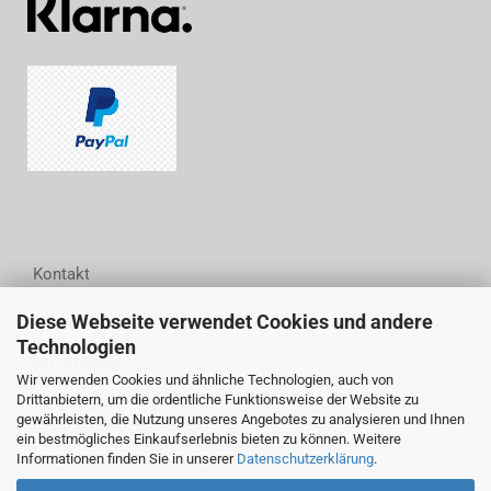
Kontakt
Diese Webseite verwendet Cookies und andere
Woodwell GmbH
Technologien
Wittestraße 6
04178 Leipzig
Wir verwenden Cookies und ähnliche Technologien, auch von
Drittanbietern, um die ordentliche Funktionsweise der Website zu
Tel.: (+49) 0341 44 24 94 54
gewährleisten, die Nutzung unseres Angebotes zu analysieren und Ihnen
Fax: (+49) 0341 44 24 94 55
ein bestmögliches Einkaufserlebnis bieten zu können. Weitere
E-Mail: info@woodwell.de
Informationen finden Sie in unserer
Datenschutzerklärung
.